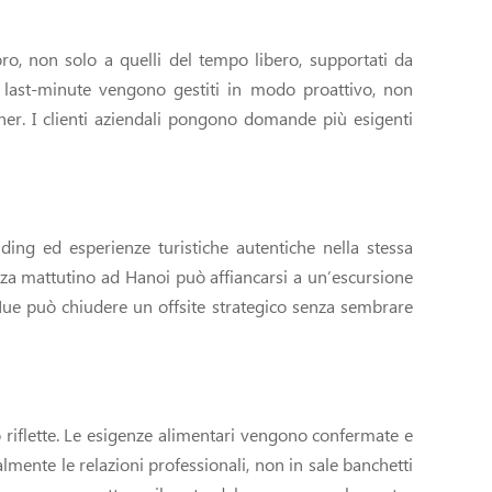
oro, non solo a quelli del tempo libero, supportati da
i last-minute vengono gestiti in modo proattivo, non
ner. I clienti aziendali pongono domande più esigenti
ing ed esperienze turistiche autentiche nella stessa
nza mattutino ad Hanoi può affiancarsi a un’escursione
Hue può chiudere un offsite strategico senza sembrare
lo riflette. Le esigenze alimentari vengono confermate e
mente le relazioni professionali, non in sale banchetti