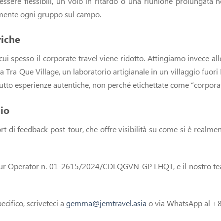
r essere flessibili, un volo in ritardo o una riunione prolungat
mente ogni gruppo sul campo.
riche
ui spesso il corporate travel viene ridotto. Attingiamo invece al
 Tra Que Village, un laboratorio artigianale in un villaggio fuori 
utto esperienze autentiche, non perché etichettate come “corpora
io
i feedback post-tour, che offre visibilità su come si è realmente 
Tour Operator n. 01-2615/2024/CDLQGVN-GP LHQT, e il nostro team 
cifico, scriveteci a
gemma@jemtravel.asia
o via WhatsApp al +