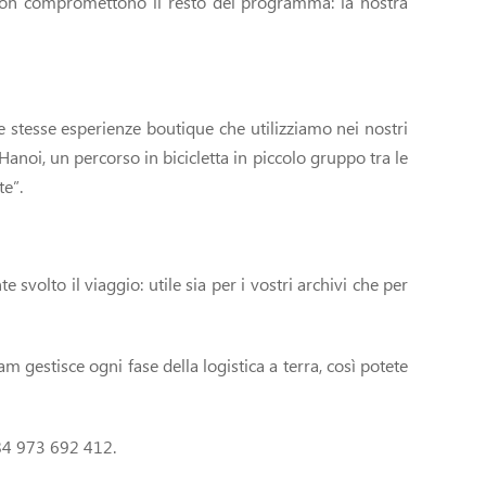
a non compromettono il resto del programma: la nostra
le stesse esperienze boutique che utilizziamo nei nostri
Hanoi, un percorso in bicicletta in piccolo gruppo tra le
te”.
svolto il viaggio: utile sia per i vostri archivi che per
gestisce ogni fase della logistica a terra, così potete
84 973 692 412.