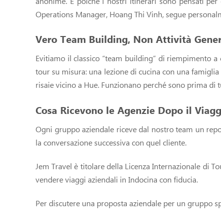
anonime. E poiché i nostri itinerari sono pensati pe
Operations Manager, Hoang Thi Vinh, segue personal
Vero Team Building, Non Attività Gene
Evitiamo il classico “team building” di riempimento a c
tour su misura: una lezione di cucina con una famiglia a
risaie vicino a Hue. Funzionano perché sono prima di t
Cosa Ricevono le Agenzie Dopo il Viagg
Ogni gruppo aziendale riceve dal nostro team un report d
la conversazione successiva con quel cliente.
Jem Travel è titolare della Licenza Internazionale di 
vendere viaggi aziendali in Indocina con fiducia.
Per discutere una proposta aziendale per un gruppo spe