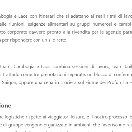
ogia e Laos con itinerari che si adattano ai reali ritmi di lav
 alle riunioni, esigenze alimentari su gruppi numerosi e camb
tto corporate davvero pronto alla rivendita per le agenzie part
ta per rispondere con un sì diretto.
etnam, Cambogia e Laos combina sessioni di lavoro, team build
i trattarlo come tre prenotazioni separate: un blocco di confere
i Saigon, oppure una cena in crociera sul Fiume dei Profumi a 
zione
 logistiche rispetto ai viaggiatori leisure, e il nostro processo 
ne di gruppo vengono organizzate in ambienti che favoriscono real