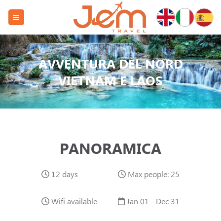
Skip
to
content
AVVENTURA DEL NORD
VIETNAM E LAOS
PANORAMICA
12 days
Max people: 25
Wifi available
Jan 01 - Dec 31