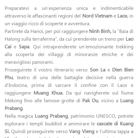
Preparatevi a un’esperienza unica e indimenticabile
attraverso le affascinanti regioni del
Nord Vietnam
e
Laos
, in
un viaggio ricco di scoperte e avventura.
Partirete da Hanoi, per poi raggiungere
Ninh Binh,
la “Baia di
Halong sulla terraferma”, da cui prenderete un treno per
Lao
Cai
e
Sapa
. Qui intraprenderete un’emozionante trekking
alla scoperta dei villaggi di minoranze etniche e dei
meravigliosi panorami.
Proseguirete il vostro itinerario verso
Son La
e
Dien Bien
Phu
, teatro di una delle battaglie decisive nella guerra
d’Indocina, prima di varcare il confine con il Laos e
raggiungere
Muang Khua.
Da qui navigherete sul fiume
Mekong fino alle famose grotte di
Pak Ou
, vicino a
Luang
Prabang
.
Nella magica
Luang Prabang
, patrimonio UNESCO, potrete
esplorare i templi buddisti e ammirare le
cascate di Kuang
Si.
Quindi proseguirete verso
Vang Vieng
e l’ultima tappa a