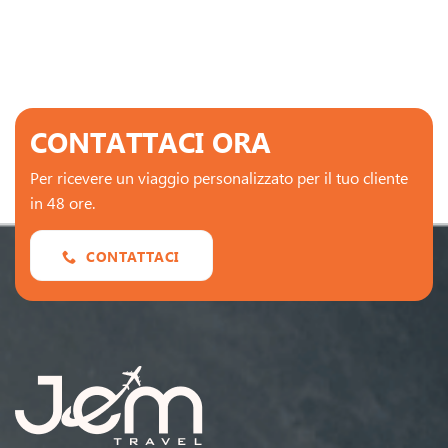
CONTATTACI ORA
Per ricevere un viaggio personalizzato per il tuo cliente
in 48 ore.
CONTATTACI