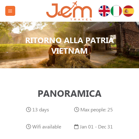
Skip
to
content
RITORNO ALLA PATRIA
VIETNAM
PANORAMICA
13 days
Max people: 25
Wifi available
Jan 01 - Dec 31