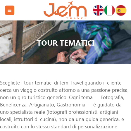
Skip
to
content
Viaggi Tematici in Vietnam | Jem Travel
TOUR TEMATICI
Scegliete i tour tematici di Jem Travel quando il cliente
cerca un viaggio costruito attorno a una passione precisa,
non un giro turistico generico. Ogni tema — Fotografia,
Beneficenza, Artigianato, Gastronomia — è guidato da
uno specialista reale (fotografi professionisti, artigiani
locali, istruttori di cucina), non da una guida generica, e
costruito con lo stesso standard di personalizzazione